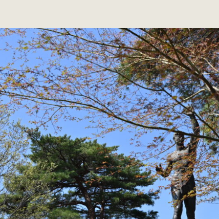
音
稿
山
日
公
園/
高
崎
市
へ
の