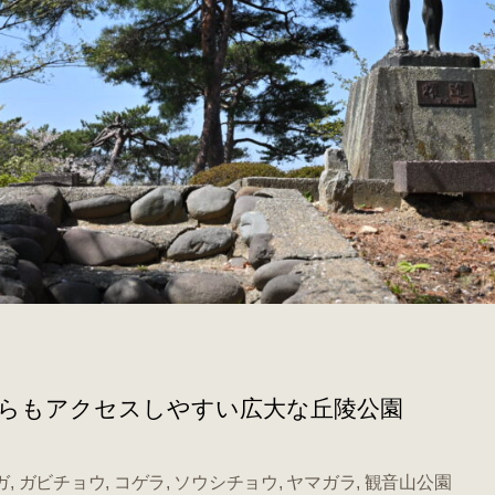
らもアクセスしやすい広大な丘陵公園
ガ
,
ガビチョウ
,
コゲラ
,
ソウシチョウ
,
ヤマガラ
,
観音山公園