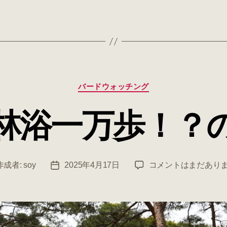
カ
バードウォッチング
テ
ゴ
林浴一万歩！？
リ
ー
森
作成者:
soy
2025年4月17日
コメントはまだあり
投
林
稿
浴
日
一
万
歩！？