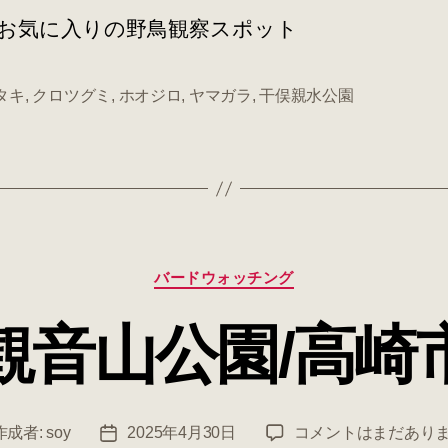
お気に入りの野鳥観察スポット
タキ
,
クロツグミ
,
ホオジロ
,
ヤマガラ
,
干俣親水公園
カ
バードウォッチング
テ
ゴ
観音山公園/高崎
リ
ー
観
作成者:
soy
2025年4月30日
コメントはまだあり
投