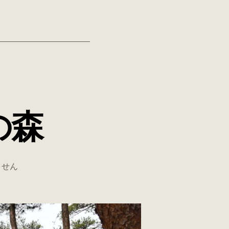
の森
ません