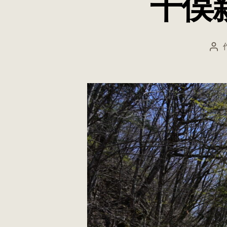
干俣
投
稿
者