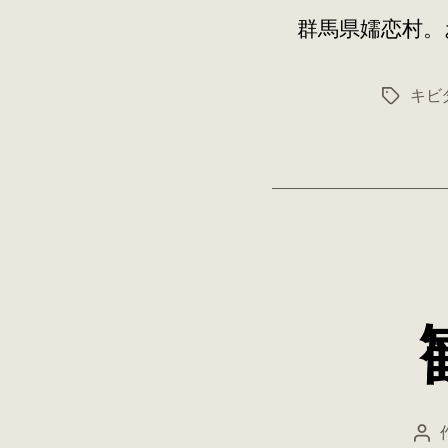
群馬県嬬恋村。
キビ
タ
グ
投