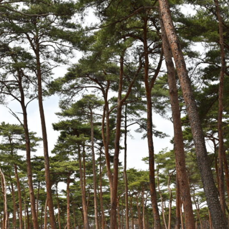
の
森
へ
の