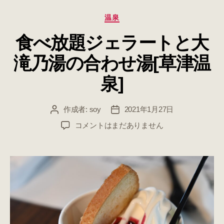
カ
温泉
テ
食べ放題ジェラートと大
ゴ
リ
滝乃湯の合わせ湯[草津温
ー
泉]
作成者:
soy
2021年1月27日
投
投
稿
稿
食
コメントはまだありません
者
日
べ
放
題
ジ
ェ
ラ
ー
ト
と