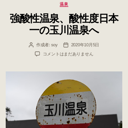
カ
温泉
テ
強酸性温泉、酸性度日本
ゴ
リ
一の玉川温泉へ
ー
作成者:
soy
2020年10月5日
投
投
稿
稿
強
コメントはまだありません
者
日
酸
性
温
泉、
酸
性
度
日
本
一
の