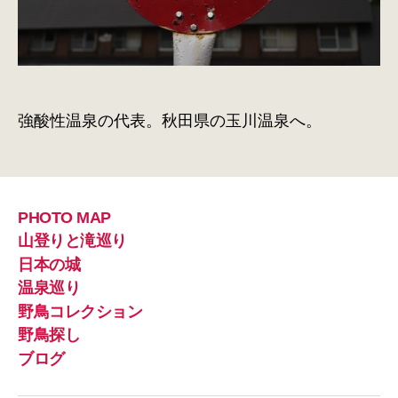
玉
川
温
泉
へ
へ
強酸性温泉の代表。秋田県の玉川温泉へ。
の
PHOTO MAP
山登りと滝巡り
日本の城
温泉巡り
野鳥コレクション
野鳥探し
ブログ