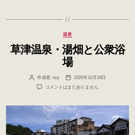
カ
温泉
テ
草津温泉・湯畑と公衆浴
ゴ
リ
場
ー
作成者:
soy
2020年12月28日
投
投
稿
稿
草
コメントはまだありません
者
日
津
温
泉・
湯
畑
と
公