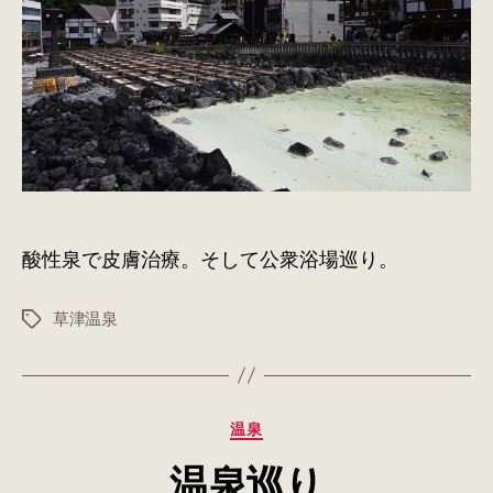
衆
浴
場
へ
の
酸性泉で皮膚治療。そして公衆浴場巡り。
草津温泉
タ
グ
カ
温泉
テ
温泉巡り
ゴ