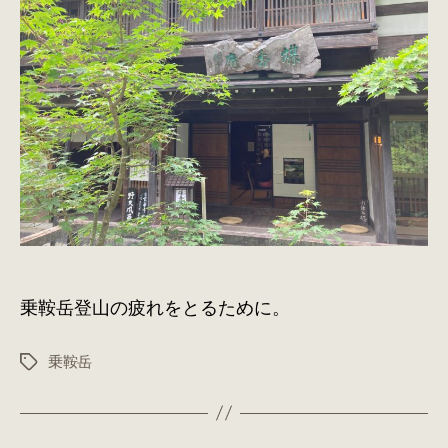
泉
｜
乳
白
色
の
湯
へ
の
乗鞍岳登山の疲れをとるために。
乗鞍岳
タ
グ