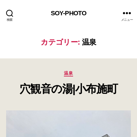
SOY-PHOTO
検索
メニュー
カテゴリー:
温泉
カ
温泉
テ
穴観音の湯|小布施町
ゴ
リ
ー