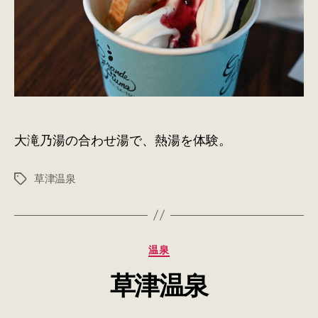
大
滝
乃
湯
の
合
わ
せ
大滝乃湯の合わせ湯で、熱湯を体験。
湯
[草
津
草津温泉
タ
温
グ
泉]
へ
の
カ
温泉
テ
草津温泉
ゴ
リ
ー