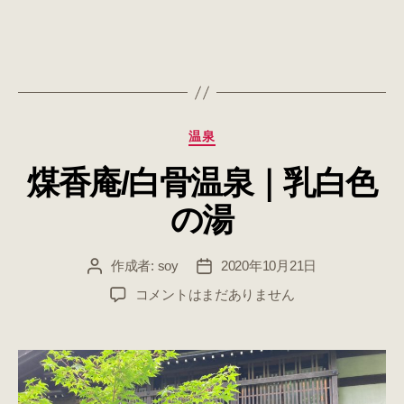
カ
温泉
テ
煤香庵/白骨温泉｜乳白色
ゴ
リ
の湯
ー
作成者:
soy
2020年10月21日
投
投
稿
稿
煤
コメントはまだありません
者
日
香
庵/
白
骨
温