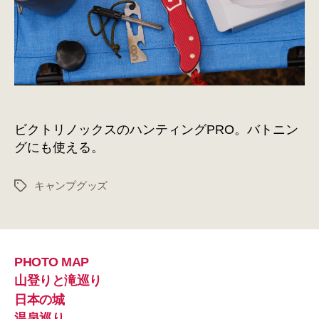
フ
を
バ
ト
ニ
ン
グ
用
ビクトリノックスのハンティングPRO。バトニン
途
で。
グにも使える。
へ
の
キャンプグッズ
タ
グ
PHOTO MAP
山登りと滝巡り
日本の城
温泉巡り