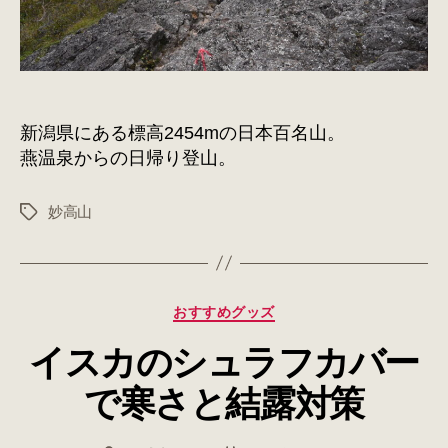
新潟県にある標高2454mの日本百名山。
燕温泉からの日帰り登山。
妙高山
タ
グ
カ
おすすめグッズ
テ
イスカのシュラフカバー
ゴ
リ
で寒さと結露対策
ー