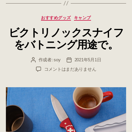
カ
おすすめグッズ
キャンプ
テ
ビクトリノックスナイフ
ゴ
リ
をバトニング用途で。
ー
作成者:
soy
2021年5月1日
投
投
稿
稿
ビ
コメントはまだありません
者
日
ク
ト
リ
ノ
ッ
ク
ス
ナ
イ