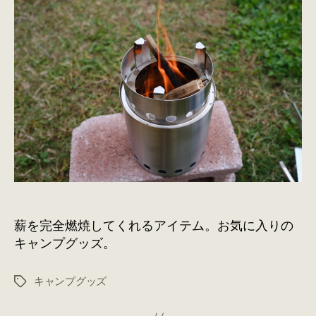
ー
ブ
タ
イ
タ
ン
へ
の
薪を完全燃焼してくれるアイテム。お気に入りの
キャンプグッズ。
キャンプグッズ
タ
グ