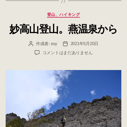
カ
登山、ハイキング
テ
妙高山登山。燕温泉から
ゴ
リ
ー
作成者:
soy
2021年5月20日
投
投
稿
稿
妙
コメントはまだありません
者
日
高
山
登
山。
燕
温
泉
か
ら
へ
の