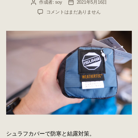
作成者:
soy
2021年5月16日
投
投
稿
稿
イ
コメントはまだありません
者
日
ス
カ
の
シ
ュ
ラ
フ
カ
バ
ー
で
寒
さ
と
結
露
対
シュラフカバーで防寒と結露対策。
策