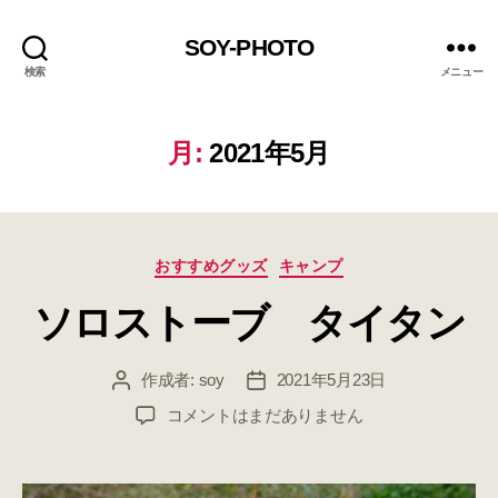
SOY-PHOTO
検索
メニュー
月:
2021年5月
カ
おすすめグッズ
キャンプ
テ
ソロストーブ タイタン
ゴ
リ
ー
作成者:
soy
2021年5月23日
投
投
稿
稿
ソ
コメントはまだありません
者
日
ロ
ス
ト