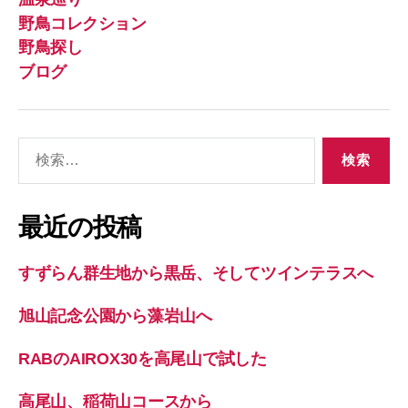
野鳥コレクション
野鳥探し
ブログ
検
索
対
象:
最近の投稿
すずらん群生地から黒岳、そしてツインテラスへ
旭山記念公園から藻岩山へ
RABのAIROX30を高尾山で試した
高尾山、稲荷山コースから