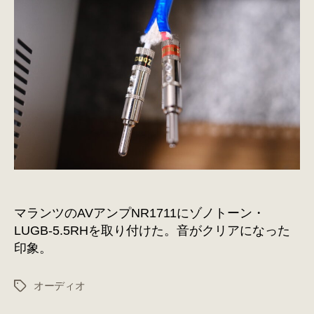
LUGB-
5.5RH
を
ゾ
ノ
ト
ー
ン
の
ケ
ー
ブ
ル
マランツのAVアンプNR1711にゾノトーン・
に
取
LUGB-5.5RHを取り付けた。音がクリアになった
り
印象。
付
け
オーディオ
タ
へ
グ
の