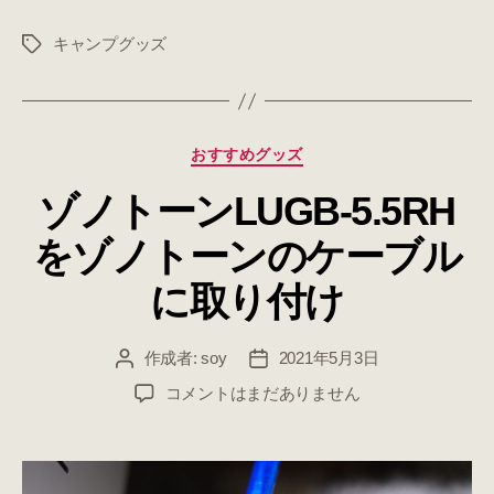
へ
の
キャンプグッズ
タ
グ
カ
おすすめグッズ
テ
ゾノトーンLUGB-5.5RH
ゴ
リ
をゾノトーンのケーブル
ー
に取り付け
作成者:
soy
2021年5月3日
投
投
稿
稿
ゾ
コメントはまだありません
者
日
ノ
ト
ー
ン