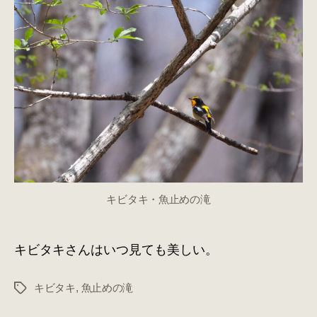
／
魚
止
め
の
滝
へ
の
キビタキ・魚止めの滝
キビタキさんはいつ見ても美しい。
キビタキ
,
魚止めの滝
タ
グ