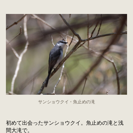
ン
シ
ョ
ウ
ク
イ/
魚
止
め
の
滝
へ
の
サンショウクイ・魚止めの滝
初めて出会ったサンショウクイ。魚止めの滝と浅
間大滝で。