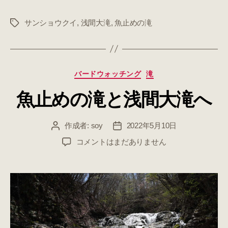
サンショウクイ
,
浅間大滝
,
魚止めの滝
タ
グ
カ
バードウォッチング
滝
テ
魚止めの滝と浅間大滝へ
ゴ
リ
ー
作成者:
soy
2022年5月10日
投
投
稿
稿
魚
コメントはまだありません
者
日
止
め
の
滝
と
浅
間