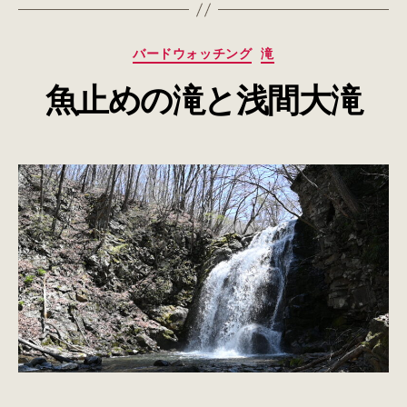
カ
バードウォッチング
滝
テ
魚止めの滝と浅間大滝
ゴ
リ
ー