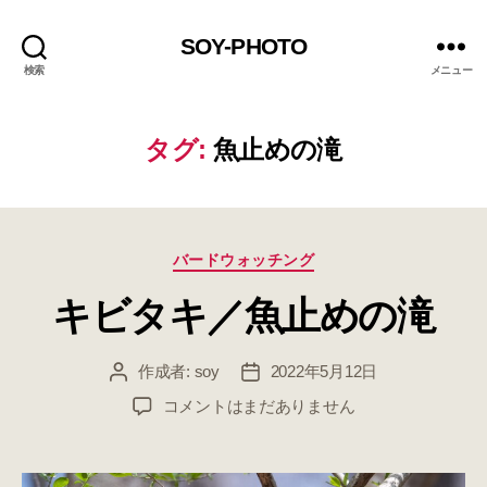
SOY-PHOTO
検索
メニュー
タグ:
魚止めの滝
カ
バードウォッチング
テ
キビタキ／魚止めの滝
ゴ
リ
ー
作成者:
soy
2022年5月12日
投
投
稿
稿
キ
コメントはまだありません
者
日
ビ
タ
キ