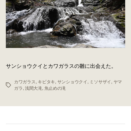
大
滝
へ
へ
の
サンショウクイとカワガラスの雛に出会えた。
カワガラス
,
キビタキ
,
サンショウクイ
,
ミソサザイ
,
ヤマ
タ
ガラ
,
浅間大滝
,
魚止めの滝
グ