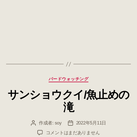
カ
バードウォッチング
テ
サンショウクイ/魚止めの
ゴ
リ
滝
ー
作成者:
soy
2022年5月11日
投
投
稿
稿
サ
コメントはまだありません
者
日