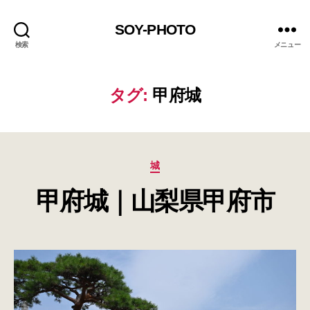
SOY-PHOTO
検索
メニュー
タグ:
甲府城
カ
城
テ
甲府城｜山梨県甲府市
ゴ
リ
ー