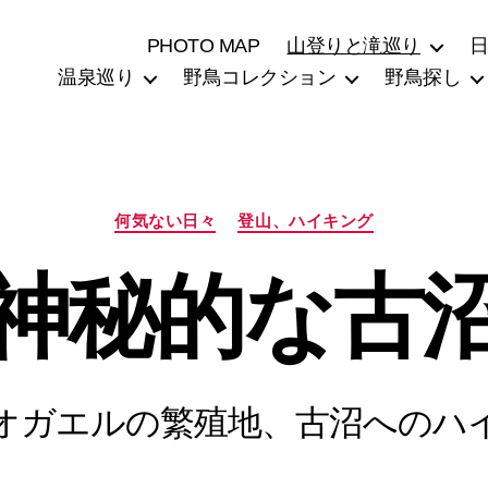
PHOTO MAP
山登りと滝巡り
温泉巡り
野鳥コレクション
野鳥探し
カ
何気ない日々
登山、ハイキング
テ
ゴ
神秘的な古
リ
ー
オガエルの繁殖地、古沼へのハ