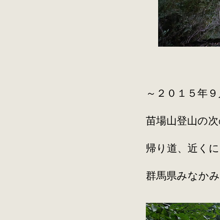
～２０１５年９
苗場山登山の次
帰り道、近く
群馬県みなか