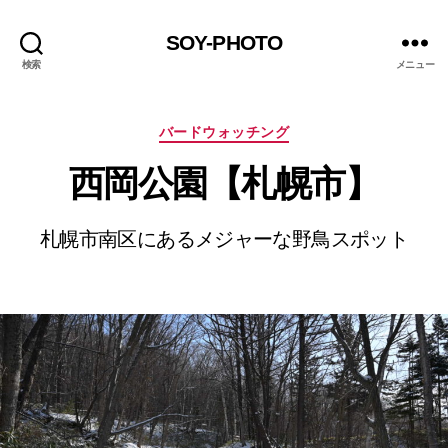
SOY-PHOTO
検索
メニュー
カ
バードウォッチング
テ
西岡公園【札幌市】
ゴ
リ
ー
札幌市南区にあるメジャーな野鳥スポット