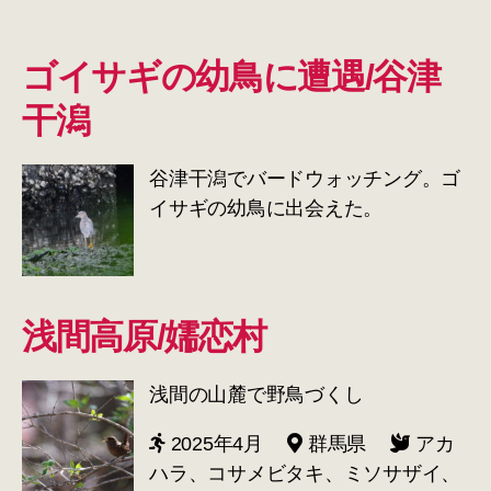
ゴイサギの幼鳥に遭遇/谷津
干潟
谷津干潟でバードウォッチング。ゴ
イサギの幼鳥に出会えた。
浅間高原/嬬恋村
浅間の山麓で野鳥づくし
2025年4月
群馬県
アカ
ハラ、コサメビタキ、ミソサザイ、