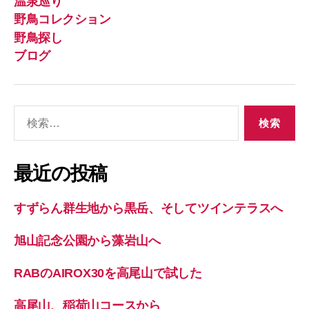
温泉巡り
野鳥コレクション
野鳥探し
ブログ
検
索
対
象:
最近の投稿
すずらん群生地から黒岳、そしてツインテラスへ
旭山記念公園から藻岩山へ
RABのAIROX30を高尾山で試した
高尾山、稲荷山コースから