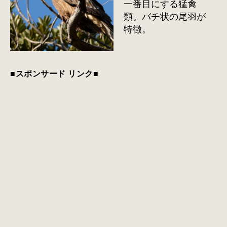
一番目にする猛禽
類。バチ状の尾羽が
特徴。
■スポンサード リンク■