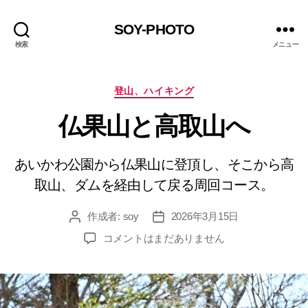
SOY-PHOTO
検索
メニュー
カ
登山、ハイキング
テ
仏果山と高取山へ
ゴ
リ
ー
あいかわ公園から仏果山に登頂し、そこから高
取山、ダムを経由して戻る周回コース。
作成者:
soy
2026年3月15日
投
投
稿
稿
仏
コメントはまだありません
者
日
果
山
と
高