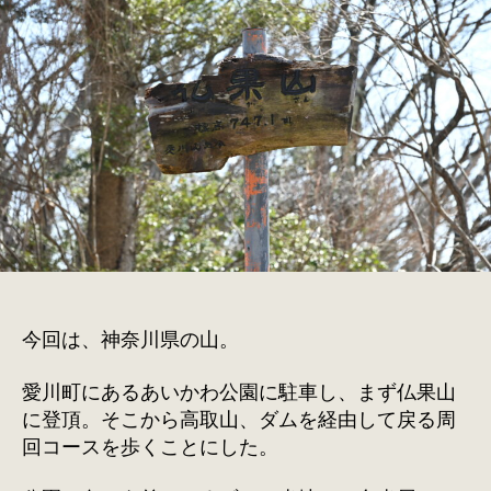
取
山
へ
へ
の
今回は、神奈川県の山。
愛川町にあるあいかわ公園に駐車し、まず仏果山
に登頂。そこから高取山、ダムを経由して戻る周
回コースを歩くことにした。