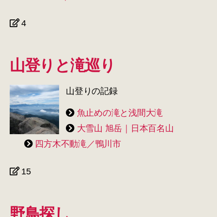
4
山登りと滝巡り
山登りの記録
魚止めの滝と浅間大滝
大雪山 旭岳｜日本百名山
四方木不動滝／鴨川市
15
野鳥探し