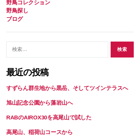
野鳥コレクション
野鳥探し
ブログ
検
索
対
象:
最近の投稿
すずらん群生地から黒岳、そしてツインテラスへ
旭山記念公園から藻岩山へ
RABのAIROX30を高尾山で試した
高尾山、稲荷山コースから