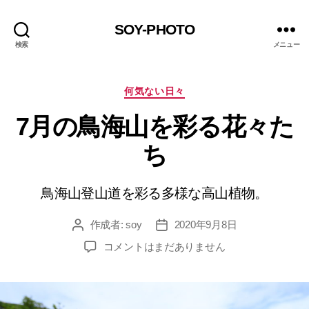
SOY-PHOTO
検索
メニュー
カ
何気ない日々
テ
7月の鳥海山を彩る花々た
ゴ
リ
ち
ー
鳥海山登山道を彩る多様な高山植物。
作成者:
soy
2020年9月8日
投
投
稿
稿
7
コメントはまだありません
者
日
月
の
鳥
海