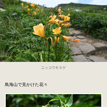
山
を
彩
る
花々
た
ち
へ
の
ニッコウキスゲ
鳥海山で見かけた花々