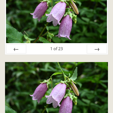
1
of
23
PREV
NEXT