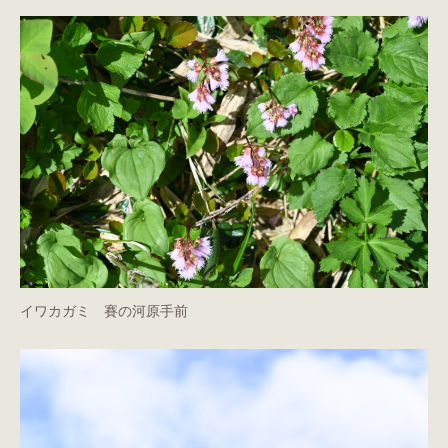
イワカガミ 賽の河原手前