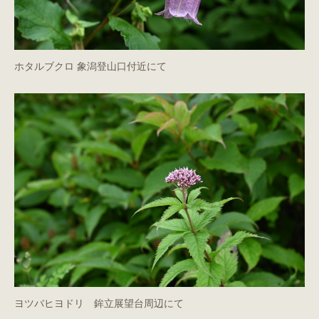
ホタルブクロ 象潟登山口付近にて
ヨツバヒヨドリ 鉾立展望台周辺にて