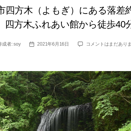
市四方木（よもぎ）にある落差約
。四方木ふれあい館から徒歩40
四
作成者:
soy
2021年6月16日
コメントはまだあり
投
方
稿
木
日
不
動
滝
と
錦
沼
／
千
葉
県