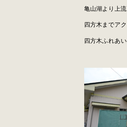
亀山湖より上流
四方木までア
四方木ふれあい