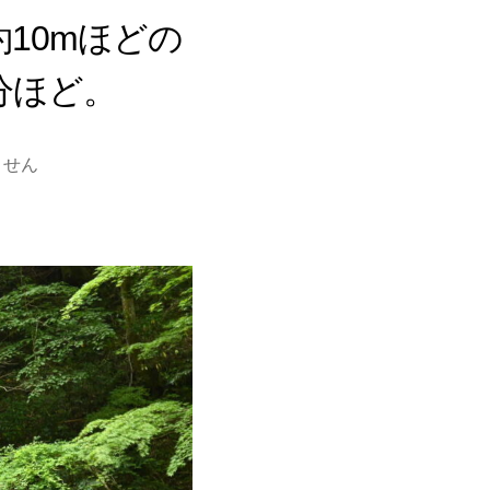
10mほどの
分ほど。
ません