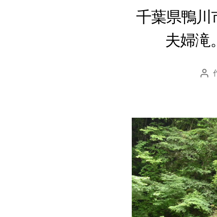
千葉県鴨川
夫婦滝
投
稿
者