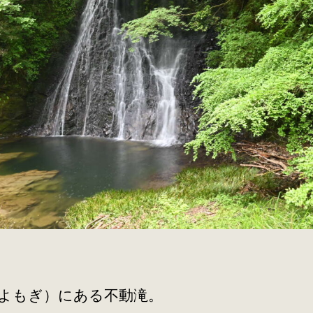
鴨
川
市
へ
の
よもぎ）にある不動滝。