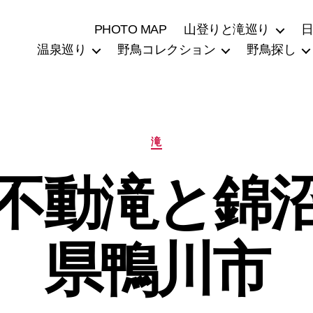
PHOTO MAP
山登りと滝巡り
温泉巡り
野鳥コレクション
野鳥探し
カ
滝
テ
ゴ
不動滝と錦
リ
ー
県鴨川市